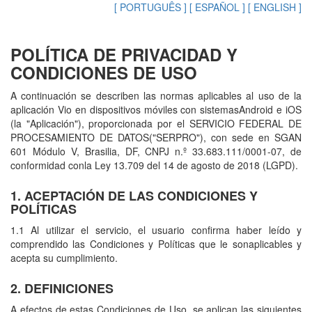
[ PORTUGUÊS ]
[ ESPAÑOL ]
[ ENGLISH ]
POLÍTICA DE PRIVACIDAD Y
CONDICIONES DE USO
A continuación se describen las normas aplicables al uso de la
aplicación Vio en dispositivos móviles con sistemasAndroid e iOS
(la "Aplicación"), proporcionada por el SERVICIO FEDERAL DE
PROCESAMIENTO DE DATOS("SERPRO"), con sede en SGAN
601 Módulo V, Brasilia, DF, CNPJ n.º 33.683.111/0001-07, de
conformidad conla Ley 13.709 del 14 de agosto de 2018 (LGPD).
1. ACEPTACIÓN DE LAS CONDICIONES Y
POLÍTICAS
1.1 Al utilizar el servicio, el usuario confirma haber leído y
comprendido las Condiciones y Políticas que le sonaplicables y
acepta su cumplimiento.
2. DEFINICIONES
A efectos de estas Condiciones de Uso, se aplican las siguientes